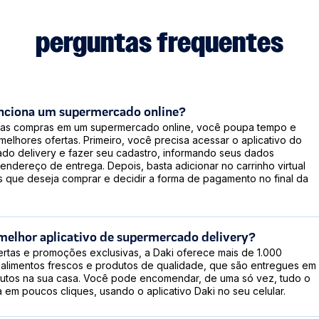
antana
orumbi
perguntas frequentes
 Formosa
ndaqui
to Paulista
Limão
curuvi
ciona um supermercado online?
a Amélia
uas compras em um supermercado online, você poupa tempo e
 Prudente
melhores ofertas. Primeiro, você precisa acessar o aplicativo do
do delivery e fazer seu cadastro, informando seus dados
endereço de entrega. Depois, basta adicionar no carrinho virtual
s que deseja comprar e decidir a forma de pagamento no final da
 melhor aplicativo de supermercado delivery?
rtas e promoções exclusivas, a Daki oferece mais de 1.000
alimentos frescos e produtos de qualidade, que são entregues em
utos na sua casa. Você pode encomendar, de uma só vez, tudo o
 em poucos cliques, usando o aplicativo Daki no seu celular.