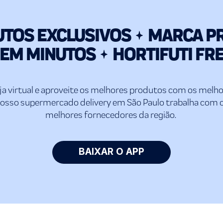
iranga
Mooca
TOS EXCLUSIVOS
MARCA P
ara Santo
ntônio
 EM MINUTOS
HORTIFUTI FR
Lapa
eguesia
namby
utantã
oja virtual e aproveite os melhores produtos com os melho
po Belo
osso supermercado delivery em São Paulo trabalha com 
a Suzana
melhores fornecedores da região.
berdade
baquara
mirim
BAIXAR O APP
rdizes
l Parque
 Medeiros
randiru
 Marajoara
 Mascote