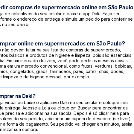
dir compras de supermercado online em São Paulo
ja de aplicativos do seu celular e baixe o app Daki. Faça seu
nforme o endereço de entrega e simule um pedido para conferir se
 no seu bairro.
omprar online em supermercados em São Paulo?
s não devem faltar na sua lista de compras de supermercado,
tos básicos e produtos de higiene e limpeza, pois são essenciais
 dia. Em um mercado delivery, você pode pedir as mesmas coisas
ria em um mercado convencional, como frutas, verduras, bebidas,
icínios, congelados, grãos, farináceos, pães, cafés, chás, doces,
e limpeza e de higiene pessoal, por exemplo.
mprar na Daki?
ja virtual ou baixe o aplicativo Daki no seu celular e coloque seu
e entrega. Acesse a Loja ou clique em Buscar para encontrar os
e precisa e adicionar na sua sacola. Depois é só clicar nela para
s itens do seu pedido, adicionar um cupom de desconto (se tiver)
ar a forma de pagamento. Seu pedido vai chegar em minutos, assim
nalizar sua compra.