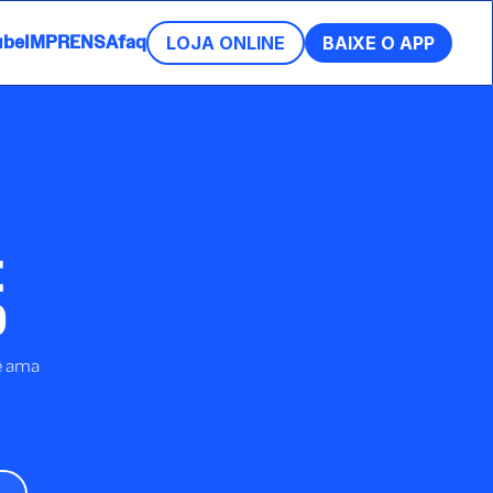
ube
IMPRENSA
faq
LOJA ONLINE
BAIXE O APP
E
O
ê ama