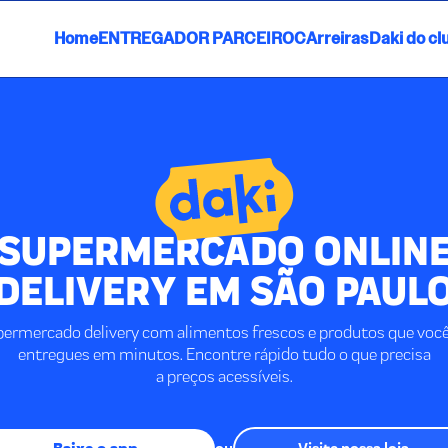
Home
ENTREGADOR PARCEIRO
CArreiras
Daki do cl
SUPERMERCADO ONLIN
DELIVERY EM SÃO PAUL
permercado delivery com alimentos frescos e produtos que voc
entregues em minutos. Encontre rápido tudo o que precisa
a preços acessíveis.