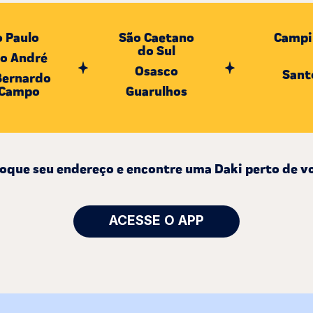
 Paulo
São Caetano
Campi
do Sul
o André
nheiros
Concei
Campestre
Osasco
Itaim
Jardim B
Sant
Bernardo
la Alice
Jardim São Caetano
oema
 Campo
Guarulhos
Vila Yara
Ponta da
Santa Paula
rooklin
Vila Yolanda
Gonza
ta Neves
Vila Hulda
aulista
a Aurora
a Mariana
ompéia
oque seu endereço e encontre uma Daki perto de v
a Cecília
arezinho
eira César
 da Saúde
ACESSE O APP
Clementino
ambuci
Leopoldina
la Vista
atuapé
ia Franco