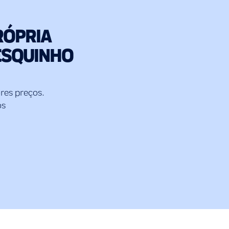
RÓPRIA
ESQUINHO
res preços.
os