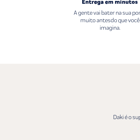
Entrega em minutos
A gente vai bater na sua po
muito antesdo que você
imagina.
Daki é o su