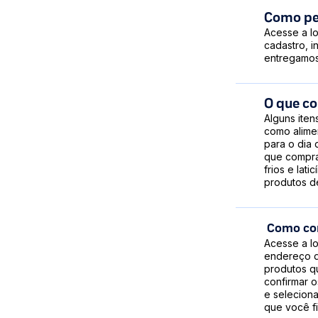
Como pe
Acesse a lo
cadastro, i
entregamos
O que c
Alguns iten
como alimen
para o dia
que compra
frios e lat
produtos d
Como co
Acesse a lo
endereço d
produtos qu
confirmar o
e selecion
que você fi